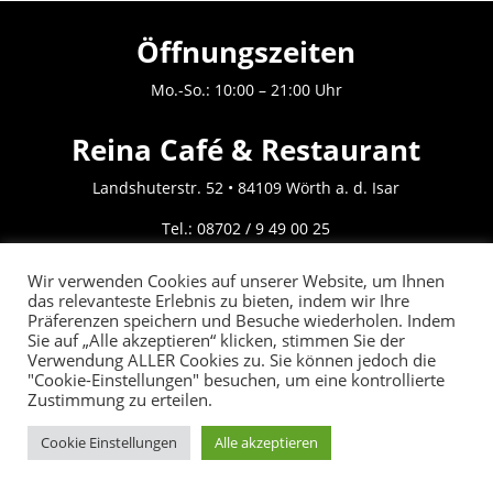
Öffnungszeiten
Mo.-So.: 10:00 – 21:00 Uhr
Reina Café & Restaurant
Landshuterstr. 52 • 84109 Wörth a. d. Isar
Tel.:
08702 / 9 49 00 25
Fax: 08702 / 9 49 00 26
Wir verwenden Cookies auf unserer Website, um Ihnen
das relevanteste Erlebnis zu bieten, indem wir Ihre
Impressum
|
Datenschutz
Präferenzen speichern und Besuche wiederholen. Indem
Sie auf „Alle akzeptieren“ klicken, stimmen Sie der
Verwendung ALLER Cookies zu. Sie können jedoch die
©copyrights by N. Kilic
"Cookie-Einstellungen" besuchen, um eine kontrollierte
Zustimmung zu erteilen.
Cookie Einstellungen
Alle akzeptieren
JETZT BESTELLEN:
08702 /9490025