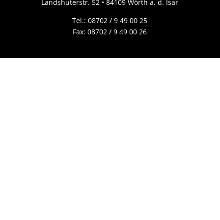
Landshuterstr. 52 • 84109 Wörth a. d. Isar
Tel.:
08702 / 9 49 00 25
Fax: 08702 / 9 49 00 26