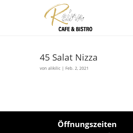
45 Salat Nizza
von
alikilic
|
Feb. 2, 2021
Öffnungszeiten