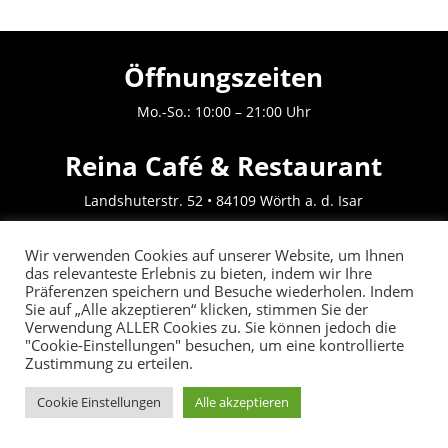
Öffnungszeiten
Mo.-So.: 10:00 – 21:00 Uhr
Reina Café & Restaurant
Landshuterstr. 52 • 84109 Wörth a. d. Isar
Tel.:
08702 / 9 49 00 25
Wir verwenden Cookies auf unserer Website, um Ihnen
Fax: 08702 / 9 49 00 26
das relevanteste Erlebnis zu bieten, indem wir Ihre
Präferenzen speichern und Besuche wiederholen. Indem
Sie auf „Alle akzeptieren“ klicken, stimmen Sie der
Impressum
|
Datenschutz
Verwendung ALLER Cookies zu. Sie können jedoch die
"Cookie-Einstellungen" besuchen, um eine kontrollierte
Zustimmung zu erteilen.
©copyrights by N. Kilic
Cookie Einstellungen
Alle akzeptieren
JETZT BESTELLEN:
08702 /9490025